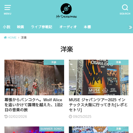
MENU
SEARCH
小説
映画
ライブ参戦記
オーディオ
本棚
HOME
洋楽
洋楽
洋楽
洋楽
幕張からバンコクへ。Wolf Alice
MUSE ジャパンツアー2025 イン
を追いかけて国境を越えた、1泊2
テックス大阪に行ってきた[レポと
日の音楽の旅
セトリ]
02/02/2026
09/25/2025
SUMMER SONIC
洋楽