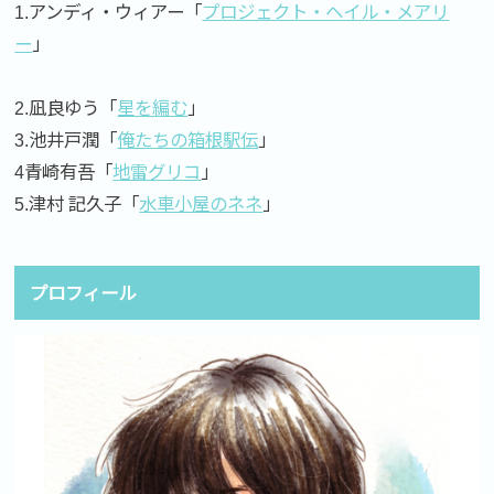
1.アンディ・ウィアー「
プロジェクト・ヘイル・メアリ
ー
」
2.凪良ゆう「
星を編む
」
3.池井戸潤「
俺たちの箱根駅伝
」
4青崎有吾「
地雷グリコ
」
5.津村 記久子「
水車小屋のネネ
」
プロフィール