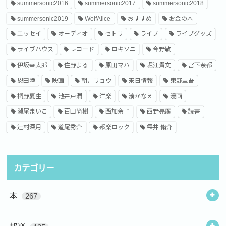
summersonic2016
summersonic2017
summersonic2018
summersonic2019
WolfAlice
おすすめ
お金の本
エッセイ
オーディオ
セトリ
ライブ
ライブグッズ
ライブハウス
レコード
ロキソニ
今野敏
伊坂幸太郎
住野よる
原田マハ
堀江貴文
宮下奈都
恩田陸
映画
朝井リョウ
来日情報
東野圭吾
桐野夏生
池井戸潤
洋楽
湊かなえ
漫画
瀬尾まいこ
百田尚樹
西加奈子
西野亮廣
読書
辻村深月
道尾秀介
邦楽ロック
雫井 脩介
カテゴリー
本
267