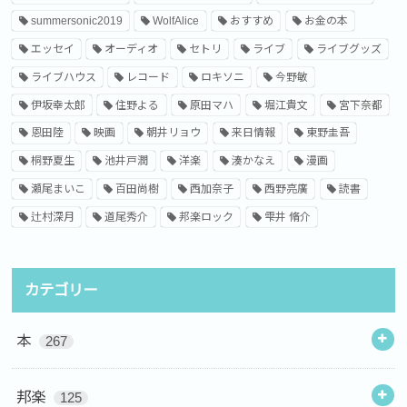
summersonic2019
WolfAlice
おすすめ
お金の本
エッセイ
オーディオ
セトリ
ライブ
ライブグッズ
ライブハウス
レコード
ロキソニ
今野敏
伊坂幸太郎
住野よる
原田マハ
堀江貴文
宮下奈都
恩田陸
映画
朝井リョウ
来日情報
東野圭吾
桐野夏生
池井戸潤
洋楽
湊かなえ
漫画
瀬尾まいこ
百田尚樹
西加奈子
西野亮廣
読書
辻村深月
道尾秀介
邦楽ロック
雫井 脩介
カテゴリー
本
267
邦楽
125