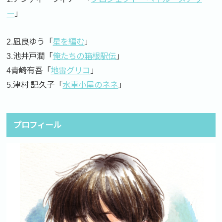
ー
」
2.凪良ゆう「
星を編む
」
3.池井戸潤「
俺たちの箱根駅伝
」
4青崎有吾「
地雷グリコ
」
5.津村 記久子「
水車小屋のネネ
」
プロフィール