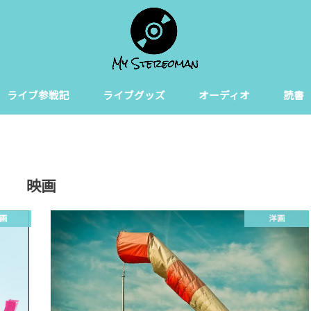
ライブ参戦記
ライブグッズ
オーディオ
読書
映画
画
洋画