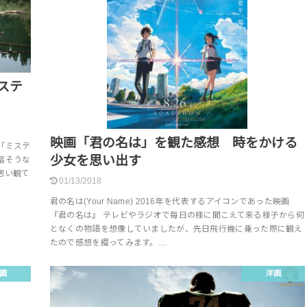
ステ
映画「君の名は」を観た感想 時をかける
「ミステ
少女を思い出す
暗そうな
思い観て
01/13/2018
君の名は(Your Name) 2016年を代表するアイコンであった映画
『君の名は』 テレビやラジオで毎日の様に聞こえて来る様子から何
となくの物語を想像していましたが、先日飛行機に乗った際に観え
たので感想を綴ってみます。…
画
洋画