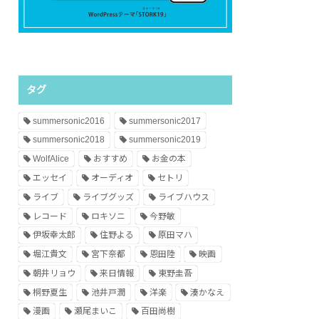
タグ
summersonic2016
summersonic2017
summersonic2018
summersonic2019
WolfAlice
おすすめ
お金の本
エッセイ
オーディオ
セトリ
ライブ
ライブグッズ
ライブハウス
レコード
ロキソニ
今野敏
伊坂幸太郎
住野よる
原田マハ
堀江貴文
宮下奈都
恩田陸
映画
朝井リョウ
来日情報
東野圭吾
桐野夏生
池井戸潤
洋楽
湊かなえ
漫画
瀬尾まいこ
百田尚樹