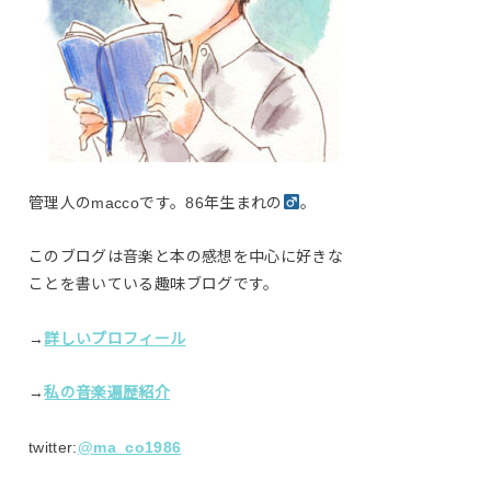
管理人のmaccoです。86年生まれの
。
このブログは音楽と本の感想を中心に好きな
ことを書いている趣味ブログです。
→
詳しいプロフィール
→
私の音楽遍歴紹介
twitter:
@ma_co1986