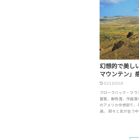
幻想的で美し
マウンテン」
01/13/2018
ブロークバック・マウン
督賞、脚色賞、作曲賞の
のアメリカ中世部で、
達。 段々と気が会う