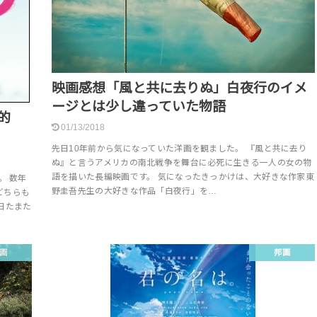
映画感想「風と共に去りぬ」白夜行のイメ
ージとは少し違っていた物語
的
01/13/2018
先日10年前から気になっていた洋画を観ました。 『風と共に去り
ぬ』と言うアメリカの南北戦争を舞台に必死に生きる一人の女の物
語を描いた長編映画です。 気になったきっかけは、大好きな作家東
。 数年
野圭吾先生の大好きな作品「白夜行」を…
どちらも
日たまた
画
邦画