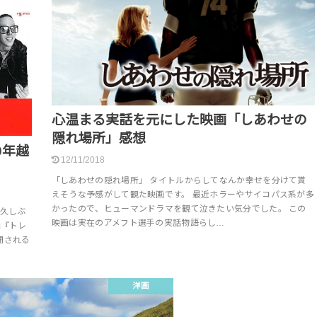
心温まる実話を元にした映画「しあわせの
隠れ場所」感想
0年越
12/11/2018
「しあわせの隠れ場所」 タイトルからしてなんか幸せを分けて貰
えそうな予感がして観た映画です。 最近ホラーやサイコパス系が多
かったので、ヒューマンドラマを観て泣きたい気分でした。 この
久しぶ
映画は実在のアメフト選手の実話物語らし…
画『トレ
開される
洋画