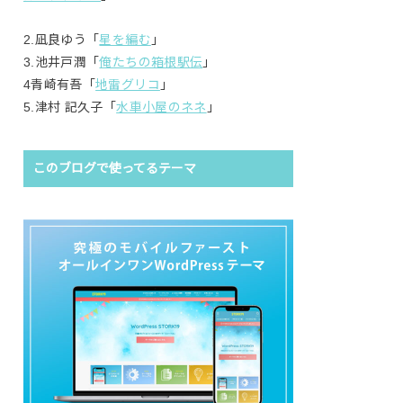
2.凪良ゆう「
星を編む
」
3.池井戸潤「
俺たちの箱根駅伝
」
4青崎有吾「
地雷グリコ
」
5.津村 記久子「
水車小屋のネネ
」
このブログで使ってるテーマ