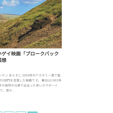
いゲイ映画「ブロークバック
感想
テン あらすじ 2006年のアカデミー賞で監
3部門を受賞した映画です。 舞台は1963年
羊の放牧の仕事で出会った若いカウボーイ
中で、惹か…