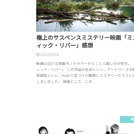
極上のサスペンスミステリー映画「ミ
ィック・リバー」感想
01/13/2018
映画は泣ける感動モノかホラーかとことん暗いのが好き。 
ィック・リバー」 この作品の名前といい、アートワークの
雰囲気といい、Huluで見つけた瞬間にミステリーだろうと
しまいました。 結論として、この…
洋