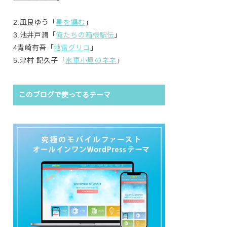
2.凪良ゆう「
星を編む
」
3.池井戸潤「
俺たちの箱根駅伝
」
4青崎有吾「
地雷グリコ
」
5.津村 記久子「
水車小屋のネネ
」
このブログで使ってるテーマ