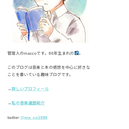
管理人のmaccoです。86年生まれの
。
このブログは音楽と本の感想を中心に好きな
ことを書いている趣味ブログです。
→
詳しいプロフィール
→
私の音楽遍歴紹介
twitter:
@ma_co1986