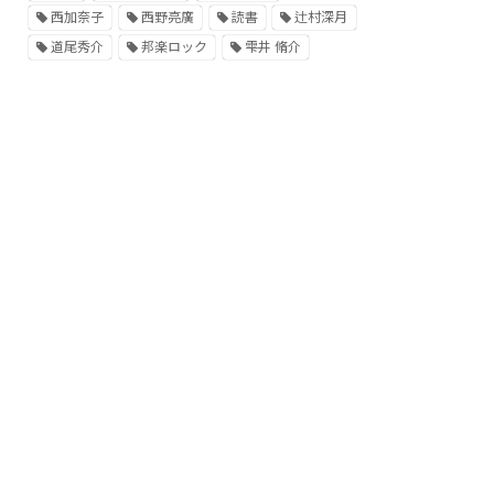
西加奈子
西野亮廣
読書
辻村深月
道尾秀介
邦楽ロック
雫井 脩介