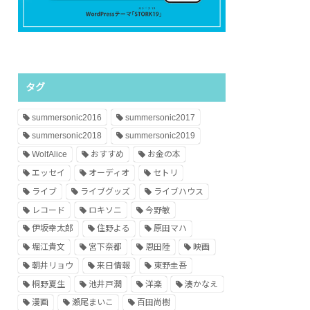
タグ
summersonic2016
summersonic2017
summersonic2018
summersonic2019
WolfAlice
おすすめ
お金の本
エッセイ
オーディオ
セトリ
ライブ
ライブグッズ
ライブハウス
レコード
ロキソニ
今野敏
伊坂幸太郎
住野よる
原田マハ
堀江貴文
宮下奈都
恩田陸
映画
朝井リョウ
来日情報
東野圭吾
桐野夏生
池井戸潤
洋楽
湊かなえ
漫画
瀬尾まいこ
百田尚樹