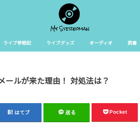
ライブ参戦記
ライブグッズ
オーディオ
読書
会メールが来た理由！ 対処法は？
Pocket
はてブ
送る