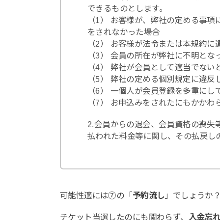
できるものとします。
（1） お客様が、弊社の定める事
をされなかった場合
（2） お客様が法令または本規約に
（3） 会員の所在が弊社に不明とな
（4） 弊社が会員として適当でない
（5） 弊社の定める個別規定に違反
（6） 一個人が会員登録を多重にし
（7） お申込みをされたにもかかわ
2.会員からの退会、会員資格の喪
払われた料金等に関し、その払戻し
可能性適には⑦の「
予約流し
」でしょうか
チケット当選したのにも関わらず、
入金忘