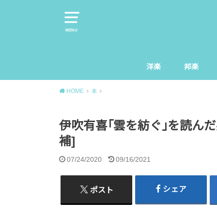
MENU
洋楽
邦楽
HOME
本
伊吹有喜｢雲を紡ぐ｣を読んだ
補]
07/24/2020
09/16/2021
シェア
ポスト