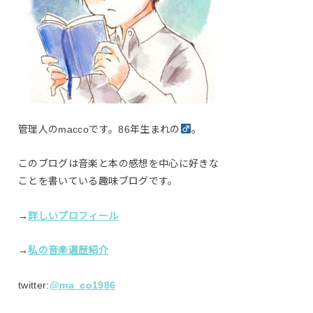
管理人のmaccoです。86年生まれの
。
このブログは音楽と本の感想を中心に好きな
ことを書いている趣味ブログです。
→
詳しいプロフィール
→
私の音楽遍歴紹介
twitter:
@ma_co1986