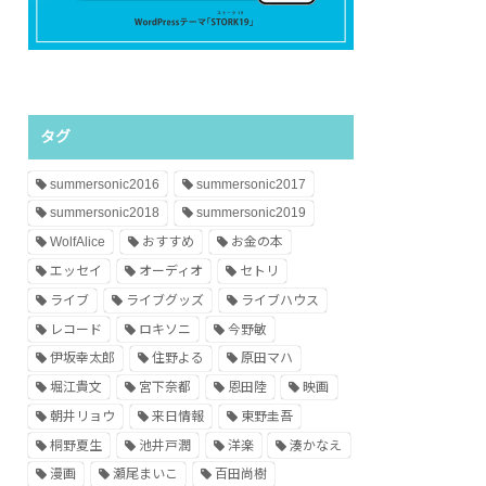
タグ
summersonic2016
summersonic2017
summersonic2018
summersonic2019
WolfAlice
おすすめ
お金の本
エッセイ
オーディオ
セトリ
ライブ
ライブグッズ
ライブハウス
レコード
ロキソニ
今野敏
伊坂幸太郎
住野よる
原田マハ
堀江貴文
宮下奈都
恩田陸
映画
朝井リョウ
来日情報
東野圭吾
桐野夏生
池井戸潤
洋楽
湊かなえ
漫画
瀬尾まいこ
百田尚樹