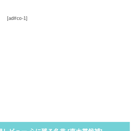
[ad#co-1]