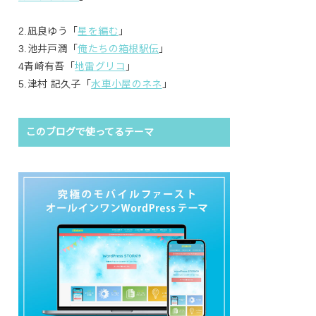
2.凪良ゆう「
星を編む
」
3.池井戸潤「
俺たちの箱根駅伝
」
4青崎有吾「
地雷グリコ
」
5.津村 記久子「
水車小屋のネネ
」
このブログで使ってるテーマ