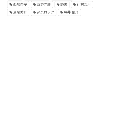
西加奈子
西野亮廣
読書
辻村深月
道尾秀介
邦楽ロック
雫井 脩介