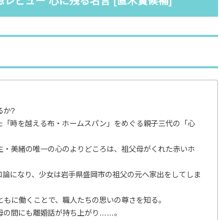
レビュー 心に残る名言 [直木賞候補]
るか?
た「時を越える布・ホームスパン」をめぐる親子三代の「心
生・美緒の唯一の心のよりどころは、祖父母がくれた赤いホ
口論になり、少女は岩手県盛岡市の祖父の元へ家出をしてしま
ともに働くことで、職人たちの思いの尊さを知る。
母の間にも離婚話が持ち上がり……。