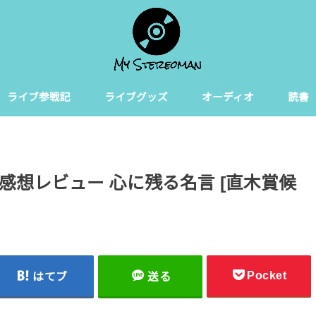
ライブ参戦記
ライブグッズ
オーディオ
読書
感想レビュー 心に残る名言 [直木賞候
Pocket
はてブ
送る