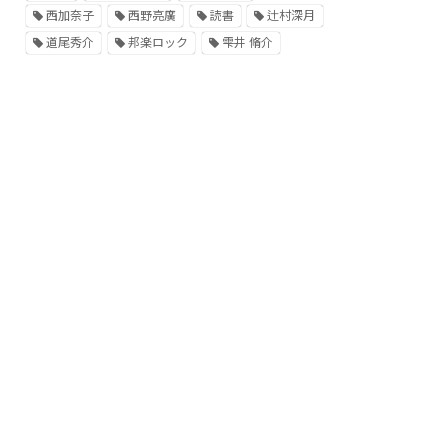
西加奈子
西野亮廣
読書
辻村深月
道尾秀介
邦楽ロック
雫井 脩介