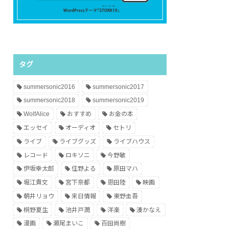
タグ
summersonic2016
summersonic2017
summersonic2018
summersonic2019
WolfAlice
おすすめ
お金の本
エッセイ
オーディオ
セトリ
ライブ
ライブグッズ
ライブハウス
レコード
ロキソニ
今野敏
伊坂幸太郎
住野よる
原田マハ
堀江貴文
宮下奈都
恩田陸
映画
朝井リョウ
来日情報
東野圭吾
桐野夏生
池井戸潤
洋楽
湊かなえ
漫画
瀬尾まいこ
百田尚樹