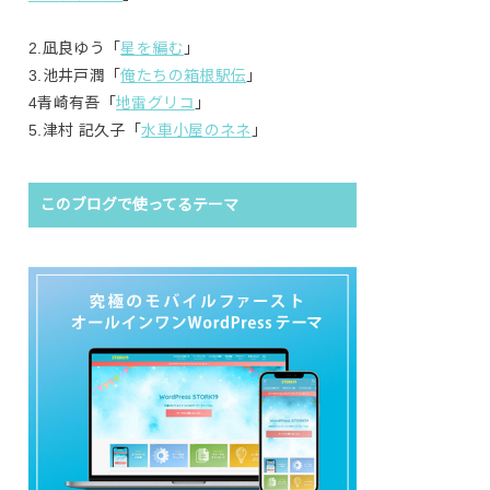
2.凪良ゆう「
星を編む
」
3.池井戸潤「
俺たちの箱根駅伝
」
4青崎有吾「
地雷グリコ
」
5.津村 記久子「
水車小屋のネネ
」
このブログで使ってるテーマ