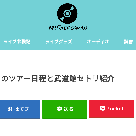
ライブ参戦記
ライブグッズ
オーディオ
読書
来日のツアー日程と武道館セトリ紹介
Pocket
はてブ
送る