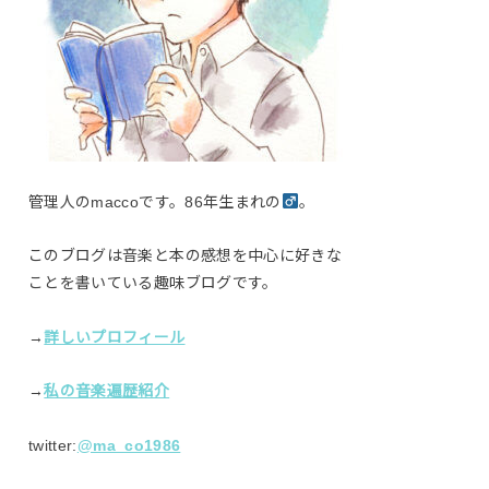
管理人のmaccoです。86年生まれの
。
このブログは音楽と本の感想を中心に好きな
ことを書いている趣味ブログです。
→
詳しいプロフィール
→
私の音楽遍歴紹介
twitter:
@ma_co1986