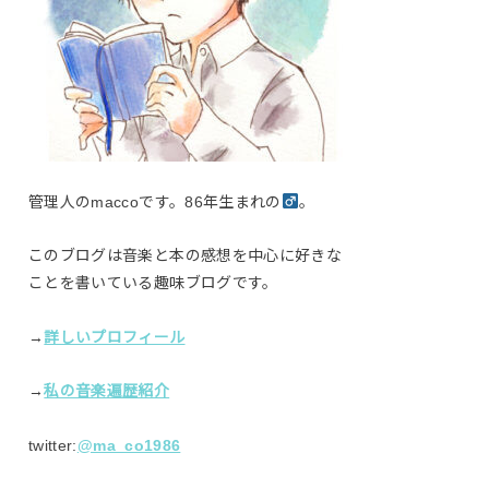
管理人のmaccoです。86年生まれの
。
このブログは音楽と本の感想を中心に好きな
ことを書いている趣味ブログです。
→
詳しいプロフィール
→
私の音楽遍歴紹介
twitter:
@ma_co1986