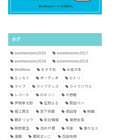
タグ
summersonic2016
summersonic2017
summersonic2018
summersonic2019
WolfAlice
おすすめ
お金の本
エッセイ
オーディオ
セトリ
ライブ
ライブグッズ
ライブハウス
レコード
ロキソニ
今野敏
伊坂幸太郎
住野よる
原田マハ
堀江貴文
宮下奈都
恩田陸
映画
朝井リョウ
来日情報
東野圭吾
桐野夏生
池井戸潤
洋楽
湊かなえ
漫画
瀬尾まいこ
百田尚樹