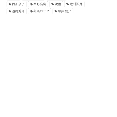
西加奈子
西野亮廣
読書
辻村深月
道尾秀介
邦楽ロック
雫井 脩介