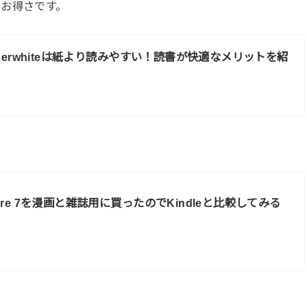
お得さです。
 paperwhiteは紙より読みやすい！読書が快適なメリットを紹
 Fire 7を漫画と雑誌用に買ったのでKindleと比較してみる