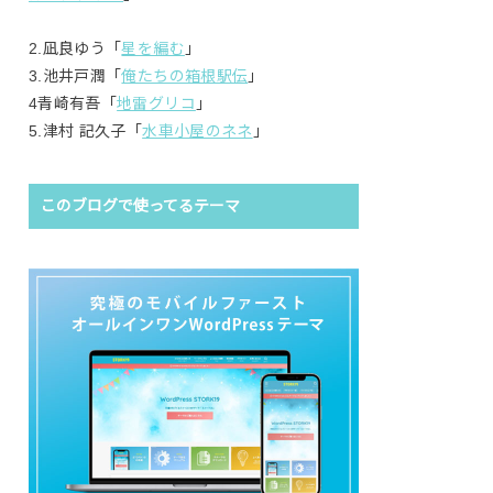
2.凪良ゆう「
星を編む
」
3.池井戸潤「
俺たちの箱根駅伝
」
4青崎有吾「
地雷グリコ
」
5.津村 記久子「
水車小屋のネネ
」
このブログで使ってるテーマ