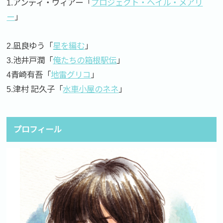
1.アンディ・ウィアー「
プロジェクト・ヘイル・メアリ
ー
」
2.凪良ゆう「
星を編む
」
3.池井戸潤「
俺たちの箱根駅伝
」
4青崎有吾「
地雷グリコ
」
5.津村 記久子「
水車小屋のネネ
」
プロフィール