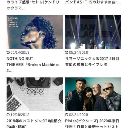
のライブ感想･セトリ[ケンドリ
バンドAS IT ISのおすすめ曲･…
ックラマ…
01/14/2018
05/24/2018
NOTHING BUT
サマーソニック大阪2017 2日目
THIEVES「Broken Machine」
参加の感想とライブレポ
2…
12/28/2018
02/24/2020
2018年のベストソング10曲紹介
Pixies(ピクシーズ) 2020年来日
[洋楽･邦楽]
決定！日程と最新セットリスト