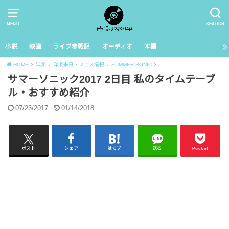
MENU
SEARCH
小説
映画
ライブ参戦記
オーディオ
本棚
HOME
洋楽
洋楽来日・フェス情報
SUMMER SONIC
サマーソニック2017 2日目 私のタイムテーブ
ル・おすすめ紹介
07/23/2017
01/14/2018
ポスト
シェア
はてブ
送る
Pocket