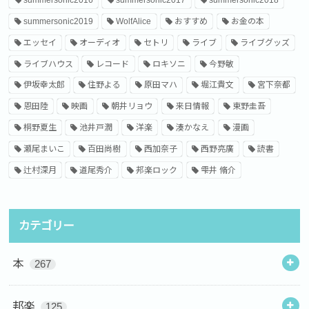
summersonic2016
summersonic2017
summersonic2018
summersonic2019
WolfAlice
おすすめ
お金の本
エッセイ
オーディオ
セトリ
ライブ
ライブグッズ
ライブハウス
レコード
ロキソニ
今野敏
伊坂幸太郎
住野よる
原田マハ
堀江貴文
宮下奈都
恩田陸
映画
朝井リョウ
来日情報
東野圭吾
桐野夏生
池井戸潤
洋楽
湊かなえ
漫画
瀬尾まいこ
百田尚樹
西加奈子
西野亮廣
読書
辻村深月
道尾秀介
邦楽ロック
雫井 脩介
カテゴリー
本
267
邦楽
125