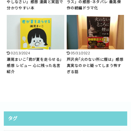
やしなさい」感想 漫画と実話で
ラス」の感想･ネタバレ 最高傑
分かりやすい本
作の続編ドラマ化
02/13/2024
05/31/2022
瀬尾まいこ｢君が夏を走らせる｣
芦沢央｢火のない所に煙は」感想
感想 レビュー 心に残った名言
真実なのかと疑ってしまう怖す
紹介
ぎる話
タグ