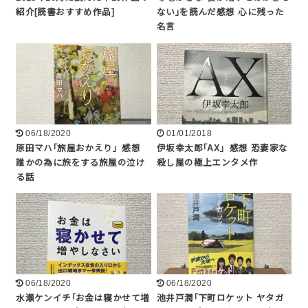
紹介[読書おすすめ作品]
ない｣を読んだ感想 心に残った
名言
06/18/2020
01/01/2018
原田マハ｢旅屋おかえり」感想
伊坂幸太郎｢AX」感想 恐妻家な
誰かの為に旅をする旅屋の泣け
殺し屋の極上エンタメ作
る話
06/18/2020
06/18/2020
水瀬ケンイチ｢お金は寝かせて増
池井戸潤｢下町ロケット ヤタガ