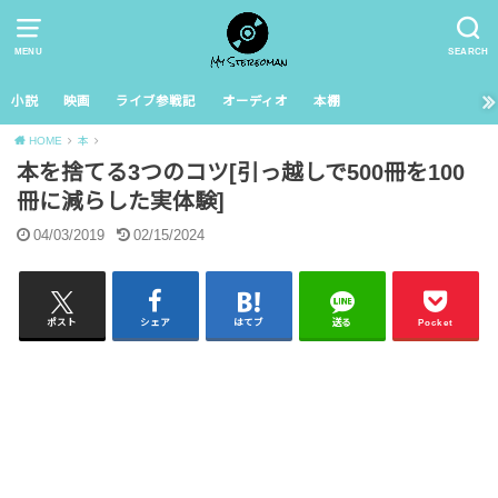
MENU
SEARCH
小説
映画
ライブ参戦記
オーディオ
本棚
HOME
本
本を捨てる3つのコツ[引っ越しで500冊を100
冊に減らした実体験]
04/03/2019
02/15/2024
ポスト
シェア
はてブ
送る
Pocket