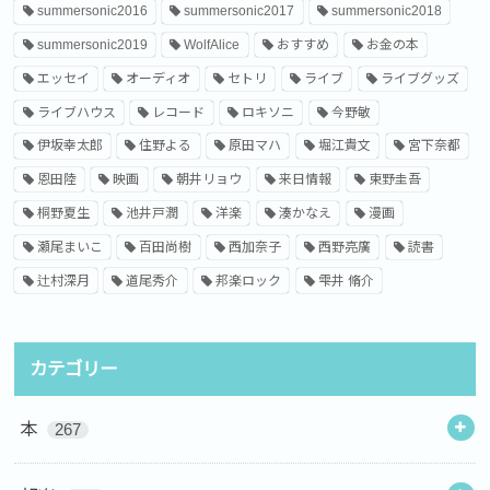
summersonic2016
summersonic2017
summersonic2018
summersonic2019
WolfAlice
おすすめ
お金の本
エッセイ
オーディオ
セトリ
ライブ
ライブグッズ
ライブハウス
レコード
ロキソニ
今野敏
伊坂幸太郎
住野よる
原田マハ
堀江貴文
宮下奈都
恩田陸
映画
朝井リョウ
来日情報
東野圭吾
桐野夏生
池井戸潤
洋楽
湊かなえ
漫画
瀬尾まいこ
百田尚樹
西加奈子
西野亮廣
読書
辻村深月
道尾秀介
邦楽ロック
雫井 脩介
カテゴリー
本
267