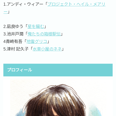
1.アンディ・ウィアー「
プロジェクト・ヘイル・メアリ
ー
」
2.凪良ゆう「
星を編む
」
3.池井戸潤「
俺たちの箱根駅伝
」
4青崎有吾「
地雷グリコ
」
5.津村 記久子「
水車小屋のネネ
」
プロフィール