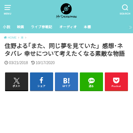
MENU
SEARCH
小説
映画
ライブ参戦記
オーディオ
本棚
HOME
本
住野よる｢また、同じ夢を見ていた」感想･ネ
タバレ 幸せについて考えたくなる素敵な物語
03/21/2018
10/17/2020
ポスト
シェア
はてブ
送る
Pocket