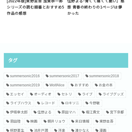
[2022年版]東野圭吾 加賀恭一郎
住野よる｢青くて痛くて脆い」感
シリーズの読む順番とおすすめ5
想 青春の終わりの1ページは儚
作品の感想
かった
タグ
summersonic2016
summersonic2017
summersonic2018
summersonic2019
WolfAlice
おすすめ
お金の本
エッセイ
オーディオ
セトリ
ライブ
ライブグッズ
ライブハウス
レコード
ロキソニ
今野敏
伊坂幸太郎
住野よる
原田マハ
堀江貴文
宮下奈都
恩田陸
映画
朝井リョウ
来日情報
東野圭吾
桐野夏生
池井戸潤
洋楽
湊かなえ
漫画