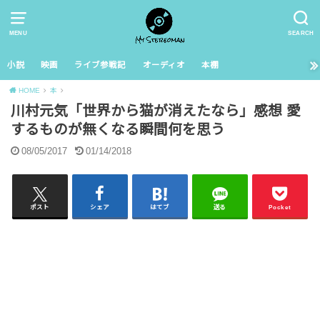
MENU
SEARCH
小説
映画
ライブ参戦記
オーディオ
本棚
HOME
本
川村元気「世界から猫が消えたなら」感想 愛
するものが無くなる瞬間何を思う
08/05/2017
01/14/2018
ポスト
シェア
はてブ
送る
Pocket