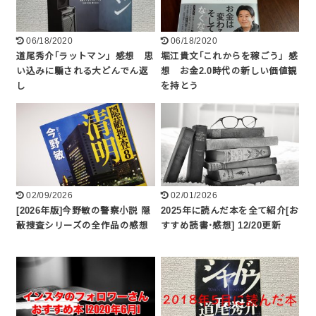
06/18/2020
06/18/2020
道尾秀介｢ラットマン」感想 思
堀江貴文｢これからを稼ごう」感
い込みに騙される大どんでん返
想 お金2.0時代の新しい価値観
し
を持とう
02/09/2026
02/01/2026
[2026年版]今野敏の警察小説 隠
2025年に読んだ本を全て紹介[お
蔽捜査シリーズの全作品の感想
すすめ読書･感想] 12/20更新