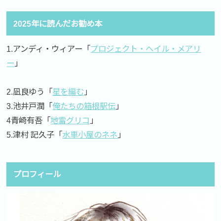
2025年に読んだお勧め本
1.アンディ・ウィアー「
プロジェクト・ヘイル・メアリ
ー
」
2.凪良ゆう「
星を編む
」
3.池井戸潤「
俺たちの箱根駅伝
」
4青崎有吾「
地雷グリコ
」
5.津村 記久子「
水車小屋のネネ
」
プロフィール