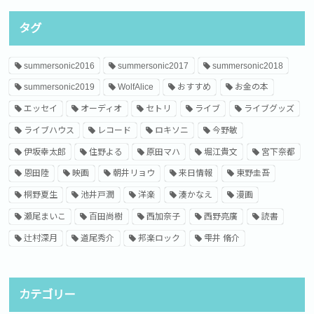
タグ
summersonic2016
summersonic2017
summersonic2018
summersonic2019
WolfAlice
おすすめ
お金の本
エッセイ
オーディオ
セトリ
ライブ
ライブグッズ
ライブハウス
レコード
ロキソニ
今野敏
伊坂幸太郎
住野よる
原田マハ
堀江貴文
宮下奈都
恩田陸
映画
朝井リョウ
来日情報
東野圭吾
桐野夏生
池井戸潤
洋楽
湊かなえ
漫画
瀬尾まいこ
百田尚樹
西加奈子
西野亮廣
読書
辻村深月
道尾秀介
邦楽ロック
雫井 脩介
カテゴリー