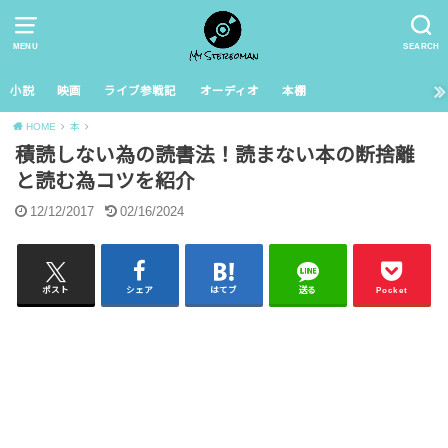
MENU
SEARCH
小説
映画
ライブ参戦記
オーディオ
本棚
HOME
本
積読しない為の読書法！読まない本の断捨離
と読む為コツを紹介
12/12/2017
02/16/2024
ポスト
シェア
はてブ
送る
Pocket