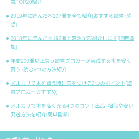
説TOP20紹介
2019年に読んだ本107冊を全て紹介[おすすめ読書･感
想]
2018年に読んだ本192冊と感想全部紹介します[随時追
加]
年間200冊以上買う読書ブロガーが実践する本を安く
買う･読む6つの方法紹介
メルカリで本を買う時に気をつける3つのポイント[読
書ブロガーおすすめ]
メルカリで本を高く売る4つのコツ！出品~梱包や安い
発送方法を紹介[簡単副業]