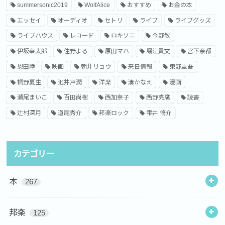
summersonic2019
WolfAlice
おすすめ
お金の本
エッセイ
オーディオ
セトリ
ライブ
ライブグッズ
ライブハウス
レコード
ロキソニ
今野敏
伊坂幸太郎
住野よる
原田マハ
堀江貴文
宮下奈都
恩田陸
映画
朝井リョウ
来日情報
東野圭吾
桐野夏生
池井戸潤
洋楽
湊かなえ
漫画
瀬尾まいこ
百田尚樹
西加奈子
西野亮廣
読書
辻村深月
道尾秀介
邦楽ロック
雫井 脩介
カテゴリー
本
267
邦楽
125