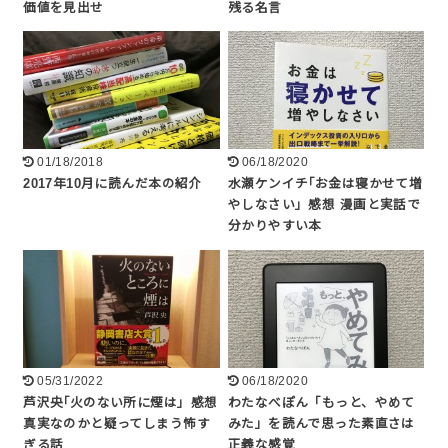
価値を見出せ
残る名言
01/18/2018
06/18/2020
2017年10月に読んだ本の紹介
水瀬ケンイチ｢お金は寝かせて増
やしなさい」感想 漫画と実話で
分かりやすい本
05/31/2022
06/18/2020
芦沢央｢火のない所に煙は」感想
わたなべぽん「もっと、やめて
真実なのかと疑ってしまう怖す
みた」を読んで思った素直さは
ぎる話
正義な感覚