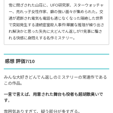
雪に閉ざされた山荘に、UFO研究家、スターウォッチャ
ー、売れっ子女性作家、癖の強い面々が集められた。交
通が遮断され電気も電話も通じなくなった隔絶した世界
で突如発生する連続密室殺人事件!華麗な推理が繰り出さ
れ解決かと思った矢先に大どんでん返しが!?見事に騙さ
れる快感に身悶えする名作ミステリー。
感想 評価7/10
みんな大好きどんでん返しのミステリーの常連作である
この作品。
一言で言えば、用意された舞台も役者も超胡散臭いで
す
。
雰囲気ありすぎて、疑う部分が多すぎる。