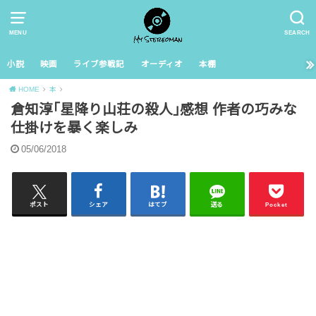
MENU
SEARCH
小説
映画
ライブ参戦記
オーディオ
本棚
HOME
本
倉知淳｢星降り山荘の殺人｣感想 作者の巧みな
仕掛けを暴く楽しみ
05/06/2018
ポスト
シェア
はてブ
送る
Pocket