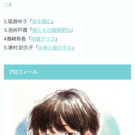
ー
」
2.凪良ゆう「
星を編む
」
3.池井戸潤「
俺たちの箱根駅伝
」
4青崎有吾「
地雷グリコ
」
5.津村 記久子「
水車小屋のネネ
」
プロフィール