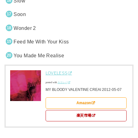
Slow
Soon
Wonder 2
Feed Me With Your Kiss
You Made Me Realise
LOVELESS
posted with
カエレバ
MY BLOODY VALENTINE CREAI 2012-05-07
Amazon
楽天市場