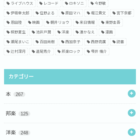
ライブハウス
レコード
ロキソニ
今野敏
伊坂幸太郎
住野よる
原田マハ
堀江貴文
宮下奈都
恩田陸
映画
朝井リョウ
来日情報
東野圭吾
桐野夏生
池井戸潤
洋楽
湊かなえ
漫画
瀬尾まいこ
百田尚樹
西加奈子
西野亮廣
読書
辻村深月
道尾秀介
邦楽ロック
雫井 脩介
カテゴリー
本
267
邦楽
125
洋楽
248