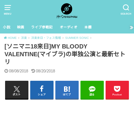
MENU
SEARCH
小説
映画
ライブ参戦記
オーディオ
本棚
HOME
洋楽
洋楽来日・フェス情報
SUMMER SONIC
[ソニマニ18来日]MY BLOODY
VALENTINE(マイブラ)の単独公演と最新セト
リ
08/08/2018
08/20/2018
ポスト
シェア
はてブ
送る
Pocket