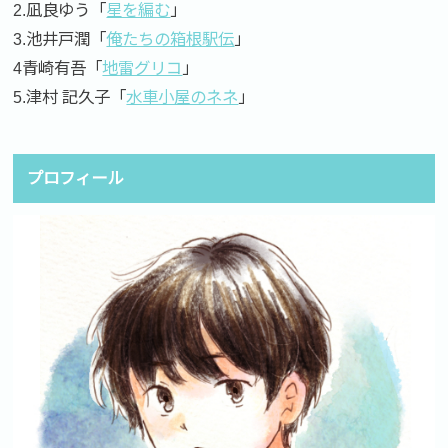
2.凪良ゆう「
星を編む
」
3.池井戸潤「
俺たちの箱根駅伝
」
4青崎有吾「
地雷グリコ
」
5.津村 記久子「
水車小屋のネネ
」
プロフィール