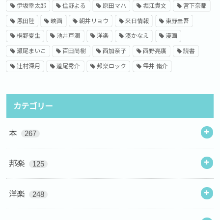
伊坂幸太郎
住野よる
原田マハ
堀江貴文
宮下奈都
恩田陸
映画
朝井リョウ
来日情報
東野圭吾
桐野夏生
池井戸潤
洋楽
湊かなえ
漫画
瀬尾まいこ
百田尚樹
西加奈子
西野亮廣
読書
辻村深月
道尾秀介
邦楽ロック
雫井 脩介
カテゴリー
本
267
邦楽
125
洋楽
248