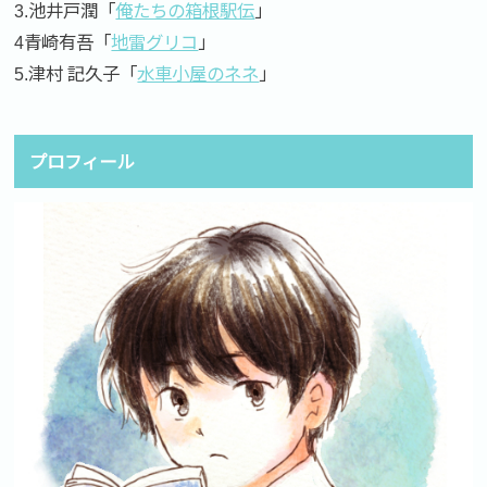
3.池井戸潤「
俺たちの箱根駅伝
」
4青崎有吾「
地雷グリコ
」
5.津村 記久子「
水車小屋のネネ
」
プロフィール