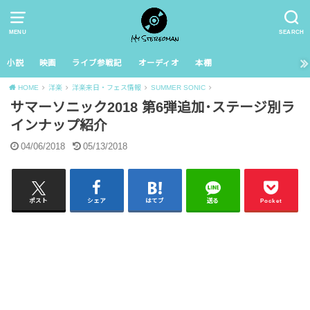
MENU
SEARCH
小説
映画
ライブ参戦記
オーディオ
本棚
HOME
洋楽
洋楽来日・フェス情報
SUMMER SONIC
サマーソニック2018 第6弾追加･ステージ別ラ
インナップ紹介
04/06/2018
05/13/2018
ポスト
シェア
はてブ
送る
Pocket