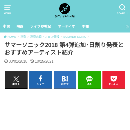
MENU
SEARCH
小説
映画
ライブ参戦記
オーディオ
本棚
HOME
洋楽
洋楽来日・フェス情報
SUMMER SONIC
サマーソニック2018 第4弾追加･日割り発表と
おすすめアーティスト紹介
03/01/2018
10/15/2021
ポスト
シェア
はてブ
送る
Pocket