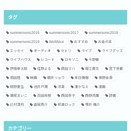
タグ
summersonic2016
summersonic2017
summersonic2018
summersonic2019
WolfAlice
おすすめ
お金の本
エッセイ
オーディオ
セトリ
ライブ
ライブグッズ
ライブハウス
レコード
ロキソニ
今野敏
伊坂幸太郎
住野よる
原田マハ
堀江貴文
宮下奈都
恩田陸
映画
朝井リョウ
来日情報
東野圭吾
桐野夏生
池井戸潤
洋楽
湊かなえ
漫画
瀬尾まいこ
百田尚樹
西加奈子
西野亮廣
読書
辻村深月
道尾秀介
邦楽ロック
雫井 脩介
カテゴリー