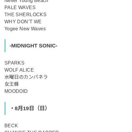
Never Young Beach
PALE WAVES
THE SHERLOCKS
WHY DON’T WE
Yogee New Waves
-MIDNIGHT SONIC-
SPARKS
WOLF ALICE
水曜日のカンパネラ
女王蜂
MOODOID
・8月19日（日）
BECK