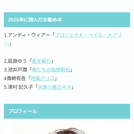
2025年に読んだお勧め本
1.アンディ・ウィアー「
プロジェクト・ヘイル・メアリ
ー
」
2.凪良ゆう「
星を編む
」
3.池井戸潤「
俺たちの箱根駅伝
」
4青崎有吾「
地雷グリコ
」
5.津村 記久子「
水車小屋のネネ
」
プロフィール