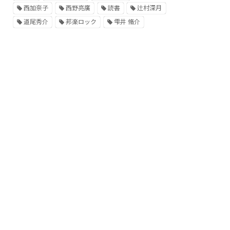
西加奈子
西野亮廣
読書
辻村深月
道尾秀介
邦楽ロック
雫井 脩介