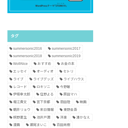
タグ
summersonic2016
summersonic2017
summersonic2018
summersonic2019
WolfAlice
おすすめ
お金の本
エッセイ
オーディオ
セトリ
ライブ
ライブグッズ
ライブハウス
レコード
ロキソニ
今野敏
伊坂幸太郎
住野よる
原田マハ
堀江貴文
宮下奈都
恩田陸
映画
朝井リョウ
来日情報
東野圭吾
桐野夏生
池井戸潤
洋楽
湊かなえ
漫画
瀬尾まいこ
百田尚樹