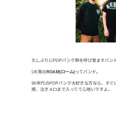
久しぶりにPOPパンク熱を呼び覚ますバン
UK発の
ROAM(ローム)
ってバンド。
90年代のPOPパンク大好きな方なら、す
感、泣きメロまで入ってて心地いですよ。