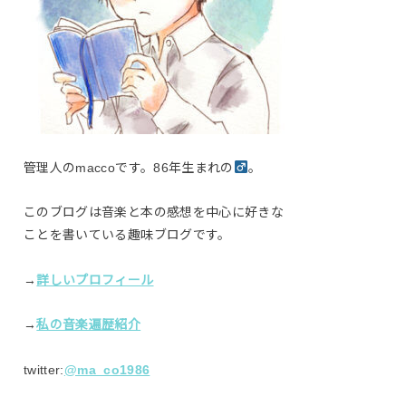
管理人のmaccoです。86年生まれの
。
このブログは音楽と本の感想を中心に好きな
ことを書いている趣味ブログです。
→
詳しいプロフィール
→
私の音楽遍歴紹介
twitter:
@ma_co1986