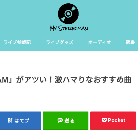
ライブ参戦記
ライブグッズ
オーディオ
読書
OAM」がアツい！激ハマりなおすすめ曲
Pocket
はてブ
送る