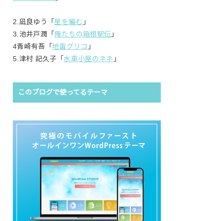
2.凪良ゆう「
星を編む
」
3.池井戸潤「
俺たちの箱根駅伝
」
4青崎有吾「
地雷グリコ
」
5.津村 記久子「
水車小屋のネネ
」
このブログで使ってるテーマ